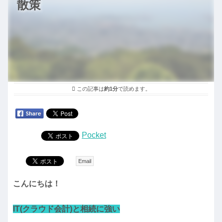
散策
この記事は
約1分
で読めます。
Pocket
Email
こんにちは！
IT(クラウド会計)と相続に強い