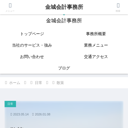
金城会計事務所
IT(クラウド会計)と相続に強い姫路の税理士
メニュー
検索
金城会計事務所
トップページ
事務所概要
当社のサービス・強み
業務メニュー
お問い合わせ
交通アクセス
ブログ
ホーム
日常
散策
日常
2023.05.14
2026.01.08