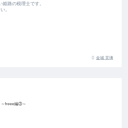
強い姫路の税理士です。
さい。
金城 炅琠
freee編③～