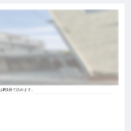
は
約1分
で読めます。