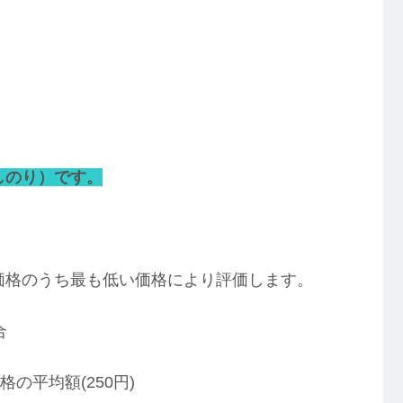
しのり）です。
価格のうち最も低い価格により評価します。
合
の平均額(250円)