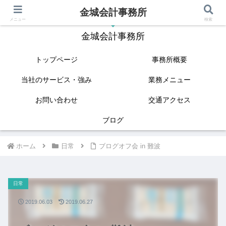
金城会計事務所
IT(クラウド会計)と相続に強い姫路の税理士
メニュー
検索
金城会計事務所
トップページ
事務所概要
当社のサービス・強み
業務メニュー
お問い合わせ
交通アクセス
ブログ
ホーム
日常
ブログオフ会 in 難波
日常
2019.06.03
2019.06.27