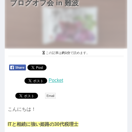
ブログオフ会 in 難波
この記事は
約1分
で読めます。
Pocket
Email
こんにちは！
ITと相続に強い姫路の30代税理士