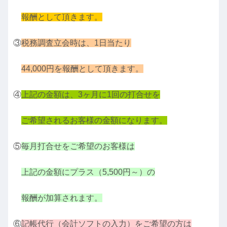
報酬として頂きます。
③
税務調査立会時は、
1
日当たり
44,000
円を報酬として頂きます。
④
上記の金額は、
3
ヶ月に1回の打合せを
ご希望されるお客様の金額になります。
⑤
毎月打合せをご希望のお客様は
上記の金額にプラス（
5,500
円～）の
報酬が加算されます。
⑥
記帳代行（会計ソフトの入力）をご希望の方は