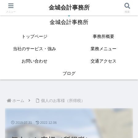
金城会計事務所
IT(クラウド会計)と相続に強い姫路の税理士
メニュー
検索
金城会計事務所
トップページ
事務所概要
当社のサービス・強み
業務メニュー
お問い合わせ
交通アクセス
ブログ
ホーム
個人のお客様（所得税）
2019.07.31
2022.12.06