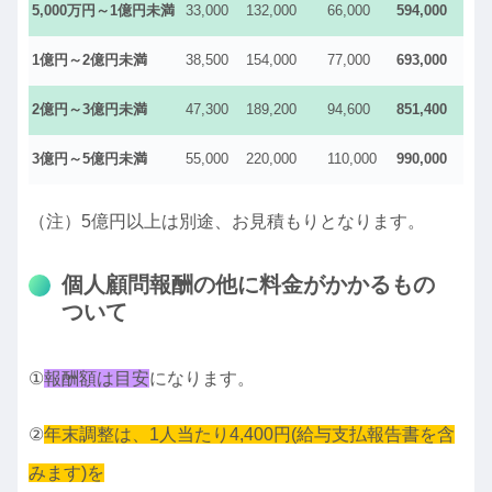
5,000万円～1億円未満
33,000
132,000
66,000
594,000
1億円～2億円未満
38,500
154,000
77,000
693,000
2億円～3億円未満
47,300
189,200
94,600
851,400
3億円～5億円未満
55,000
220,000
110,000
990,000
（注）5億円以上は別途、お見積もりとなります。
個人顧問報酬の他に料金がかかるもの
ついて
①
報酬額は目安
になります。
②
年末調整は、
1
人当たり4
,400
円(給与支払報告書を含
みます)を