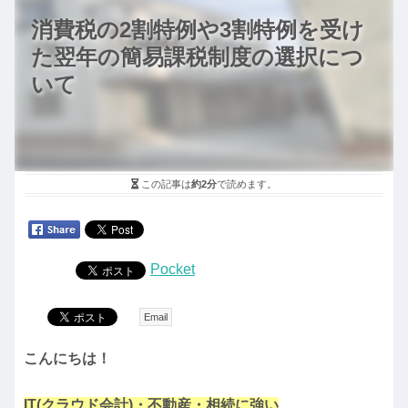
消費税の2割特例や3割特例を受け
た翌年の簡易課税制度の選択につ
いて
この記事は
約2分
で読めます。
Pocket
Email
こんにちは！
IT(クラウド会計)・不動産・相続に強い