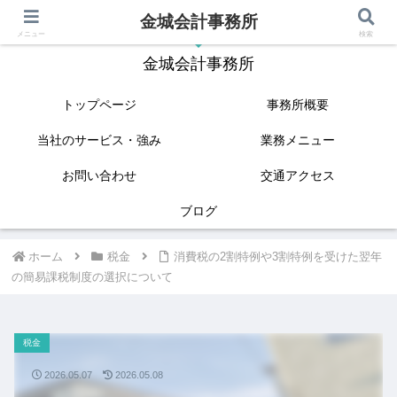
金城会計事務所
IT(クラウド会計)と相続に強い姫路の税理士
メニュー
検索
金城会計事務所
トップページ
事務所概要
当社のサービス・強み
業務メニュー
お問い合わせ
交通アクセス
ブログ
ホーム
税金
消費税の2割特例や3割特例を受けた翌年
の簡易課税制度の選択について
税金
2026.05.07
2026.05.08