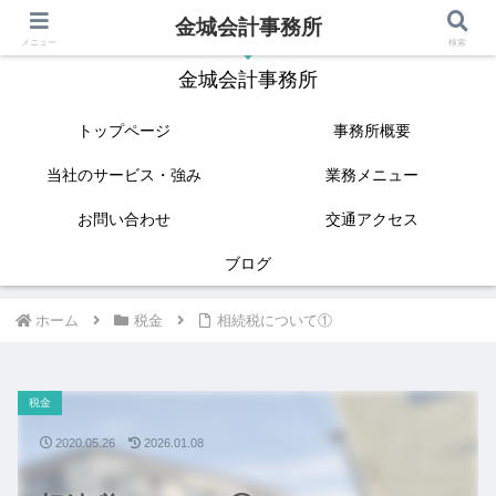
金城会計事務所
IT(クラウド会計)と相続に強い姫路の税理士
メニュー
検索
金城会計事務所
トップページ
事務所概要
当社のサービス・強み
業務メニュー
お問い合わせ
交通アクセス
ブログ
ホーム
税金
相続税について①
税金
2020.05.26
2026.01.08